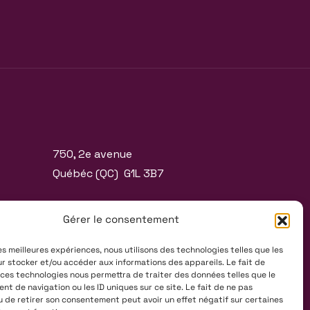
750, 2e avenue
Québéc (QC) G1L 3B7
T. 418 525-0101
Gérer le consentement
F. 418 525-9659
info@ecoledecirque.com
les meilleures expériences, nous utilisons des technologies telles que les
r stocker et/ou accéder aux informations des appareils. Le fait de
 ces technologies nous permettra de traiter des données telles que le
t de navigation ou les ID uniques sur ce site. Le fait de ne pas
u de retirer son consentement peut avoir un effet négatif sur certaines