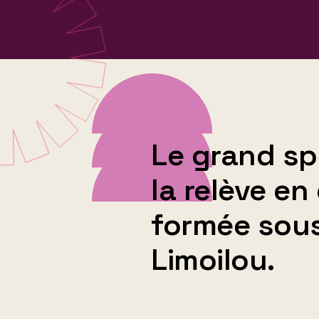
Le grand sp
la relève e
formée sous 
Limoilou.