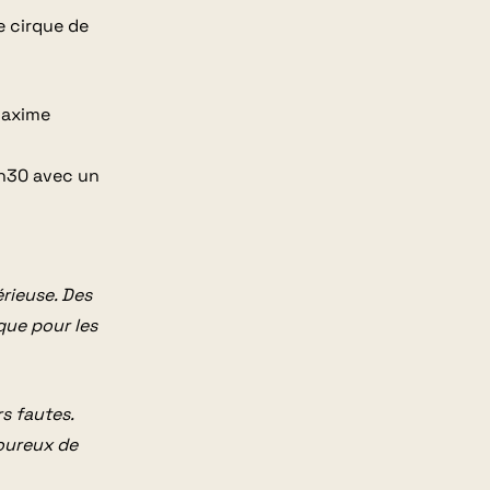
e cirque de
Maxime
19h30 avec un
érieuse. Des
que pour les
rs fautes.
oureux de