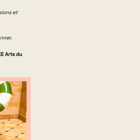
sions et
nner.
EE Arts du