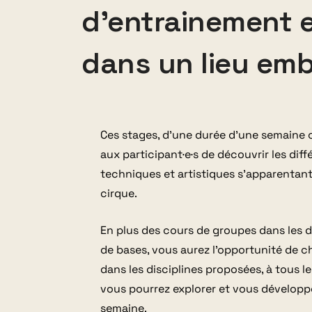
d'entrainement e
dans un lieu em
Ces stages
,
d’une durée d’une semaine
aux participant
·e·
s de découvrir les dif
techniques et artistiques s’apparentant
cirque
.
En plus des cours de groupe
s dans les
d
de bases
, vous
aurez
l’opportunité de
ch
dans
les disciplines proposées
,
à tous le
vous pourrez
explorer et
vous
développe
semaine
.